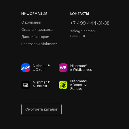
ИНФОРМАЦИЯ
КОНТАКТЫ
О компании
+7 499 444-31-38
Оплата и доставка
sale@nishman-
russia.ru
Дистрибьюторам
Все товары Nishman®
Nishman®
Nishman®
в Ozon
в Wildberries
Nishman®
Nishman®
в Золотом
в РивГош
Яблоке
Смотреть каталог