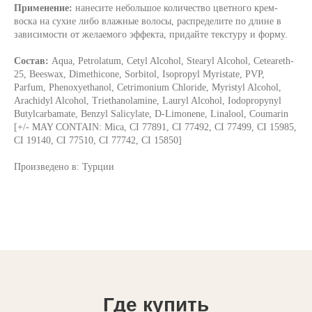
Применение:
нанесите небольшое количество цветного крем-
воска на сухие либо влажные волосы, распределите по длине в
зависимости от желаемого эффекта, придайте текстуру и форму.
Состав:
Aqua, Petrolatum, Cetyl Alcohol, Stearyl Alcohol, Ceteareth-
25, Beeswax, Dimethicone, Sorbitol, Isopropyl Myristate, PVP,
Parfum, Phenoxyethanol, Cetrimonium Chloride, Myristyl Alcohol,
Arachidyl Alcohol, Triethanolamine, Lauryl Alcohol, Iodopropynyl
Butylcarbamate, Benzyl Salicylate, D-Limonene, Linalool, Coumarin
[+/- MAY CONTAIN: Mica, CI 77891, CI 77492, CI 77499, CI 15985,
CI 19140, CI 77510, CI 77742, CI 15850]
Произведено в: Турции
Где купить